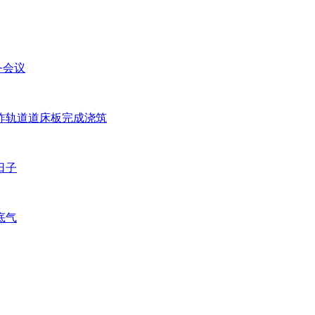
务会议
块无砟轨道道床板完成浇筑
日子
底气