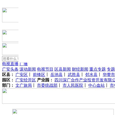
电视直播
广播
广安头条
滚动新闻
电视节目
区县新闻
财经新闻
重点专题
专题
区县：
广安区
丨
前锋区
丨
岳池县
丨
武胜县
丨
邻水县
丨
华蓥市
园区：
广安经开区
产业园：
四川深广合作产业投资开发有限
部门：
文广旅局
丨
市委统战部
丨
市人民医院
丨
中心血站
丨
市