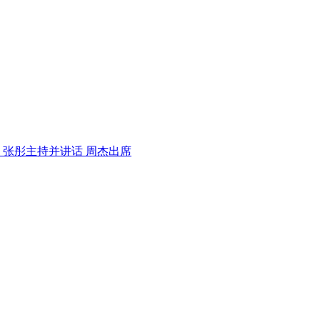
 张彤主持并讲话 周杰出席