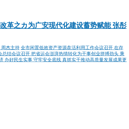
以改革之カ为广安现代化建设蓄势赋能 张彤
 周杰主持
全市闲置低效资产资源盘活利用工作会议召开 在存
总结会议召开 把省运会澎湃热情转化为干事创业拼搏劲头 乘
济 办好民生实事 守牢安全底线 真抓实干推动高质量发展成果更