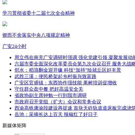
学习贯彻省委十二届七次全会精神
锲而不舍落实中央八项规定精神
广安24小时
周立伟在南充广安调研时强调 强化党建引领 凝聚发展动
六届市委全面深化改革委员会第九次会议召开 服务大战略
邻水：稻浪翻金迎开镰 科技“加持”绘就丘区好丰景
武胜三溪：便民桥架起乡村振兴致富路
广安区官盛镇：东西协作强技能 果树培训促增收
守住群众盘中餐 把好高温安全关
省政协副主席钟勉一行到我市调研
市政府召开党组（扩大）会议和常务会议
西渝高铁康渝段建设再提速 首块无砟轨道道床板完成浇
岳池：采摘长达上百天 辣椒红了好日子
新媒体矩阵