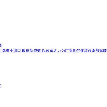
能
 选准小切口 取得新成效 以改革之カ为广安现代化建设蓄势赋能
筑