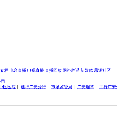
专栏
电台直播
电视直播
直播回放
网络辟谣
新媒体
思源社区
公司
中医医院
丨
建行广安分行
丨
市场监管局
丨
广安烟草
丨
工行广安