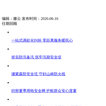
编辑：滕云 发布时间：2026-06-16
往期回顾
一站式调处化纠纷 零距离服务暖民心
抓实防汛备汛 筑牢汛期安全堤
绷紧森防安全弦 守好山林防火线
织密夏季用电安全网 护航群众安心度夏