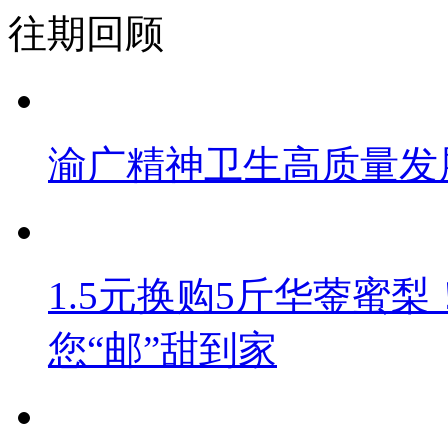
往期回顾
渝广精神卫生高质量发
1.5元换购5斤华蓥蜜梨
您“邮”甜到家