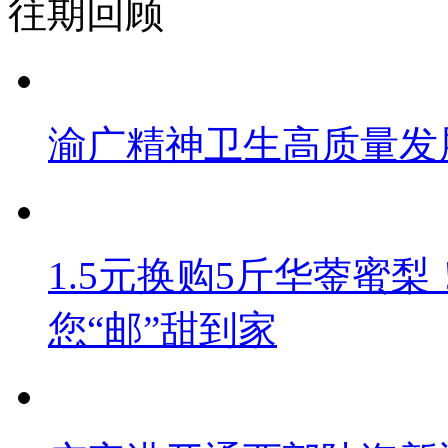
往期回顾
渝广精神卫生高质量发
1.5元换购5斤华蓥蜜梨
您“邮”甜到家