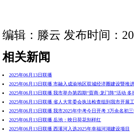
编辑：滕云 发布时间：2025
相关新闻
2025年06月13日联播
2025年06月13日联播 市融入成渝地区双城经济圈建设暨推
发展领导小组第八次会议召开 抢抓重大机遇 办好关键要事 凝
2025年06月13日联播 我市举办第四期“賨商·龙门阵”活动 
努力在服务和融入全国全省发展大局中作出新贡献
贸 奋力开拓促开放
2025年06月13日联播 省人大常委会执法检查组到我市开展
检查
2025年06月13日联播 我市2025年中考今日开考 3万余名
试
2025年06月13日联播 岳池：映日荷花别样红
2025年06月13日联播 西溪河入选2025年幸福河湖建设项目