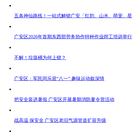
五条神仙路线！一站式解锁广安「红韵、山水、萌宠、星
广安区2026年首期东西部劳务协作特种作业焊工培训举行
不解！垃圾桶为何上锁？
广安区：军民同乐迎“八一” 趣味运动叙深情
把安全装进暑假 广安区开展暑期消防夏令营活动
战高温 保安全 广安区老旧气源管道扩容升级