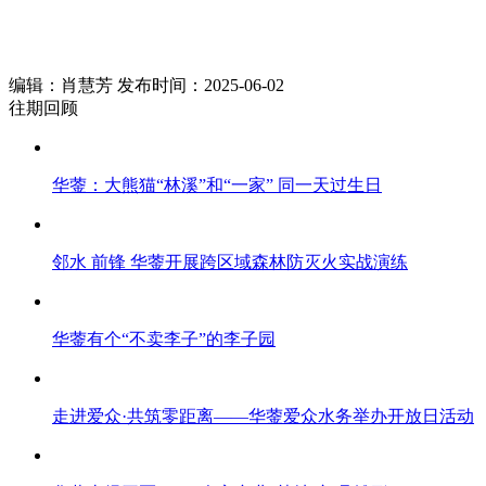
编辑：肖慧芳 发布时间：2025-06-02
往期回顾
华蓥：大熊猫“林溪”和“一家” 同一天过生日
邻水 前锋 华蓥开展跨区域森林防灭火实战演练
华蓥有个“不卖李子”的李子园
走进爱众·共筑零距离——华蓥爱众水务举办开放日活动